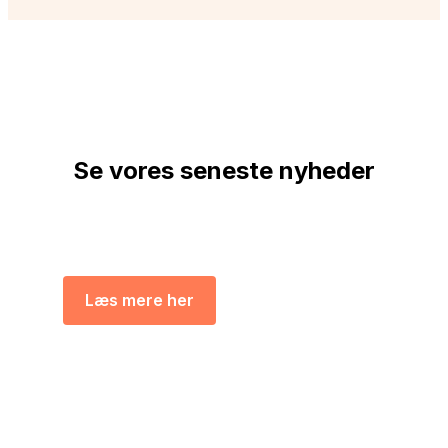
Se vores seneste nyheder
Hold dig opdateret med nye varer og
aktuelle tilbud.
Læs mere her