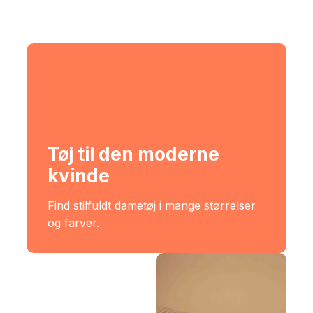
Tøj til den moderne
kvinde
Find stilfuldt dametøj i mange størrelser
og farver.