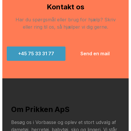
Kontakt os
Har du spørgsmål eller brug for hjælp? Skriv
eller ring til os, så hjælper vi dig gerne.
+45 75 33 31 77
Send en mail
Om Prikken ApS
Besøg os i Vorbasse og oplev et stort udvalg af
dametøj, herretøj, babytøj, sko og lingeri. Vi står