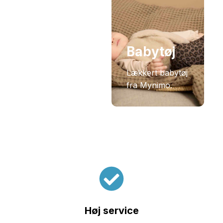
Herretøj
Babytøj
Herretøj med
komfort, kvalitet
Lækkert babytøj
og tidløst design.
fra Mynimo.
Høj service